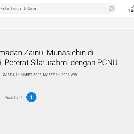
J
7 
madan Zainul Munasichin di
, Pererat Silaturahmi dengan PCNU
abumi
A
SABTU, 14 MARET 2026, MARET 14, 2026 WIB
1
Page 1 of 1