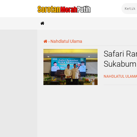
›
Nahdlatul Ulama
Safari Ra
Sukabumi
Kota Suk
NAHDLATUL ULAM