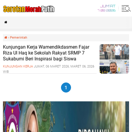
JUM'AT
7 08 2026
›
Pemerintah
Kunjungan Kerja Wamendikdasmen Fajar
Riza Ul Haq ke Sekolah Rakyat SRMP 7
Sukabumi Beri Inspirasi bagi Siswa
KUNJUNGAN KERJA
JUMAT, 06 MARET 2026, MARET 06, 2026
WIB
1