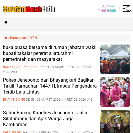
JUM'AT
7 08 2026
›
Ramadhan 1447 H
buka puasa bersama di rumah jabatan wakil
bupati takalar pererat silaturahmi
pemerintah dan masyarakat
BUKA PUASA BERSAMA
SENIN, 09 MARET 2026, MARET 09,
2026 WIB
Polres Jeneponto dan Bhayangkari Bagikan
Takjil Ramadhan 1447 H, Imbau Pengendara
Tertib Lalu Lintas
BHAYANGKARI
SENIN, 02 MARET 2026, MARET 02, 2026 WIB
Sahur Bareng Kapolres Jeneponto: Jalin
Silaturahmi dan Ajak Warga Jaga
Kamtibmas
KAMTIBMAS
RABU, 25 FEBRUARI 2026, FEBRUARI 25, 2026 WIB