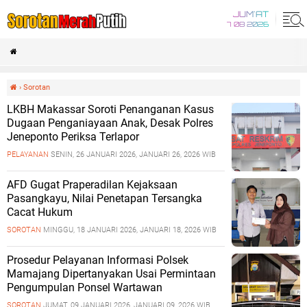
JUM'AT
7 08 2026
›
Sorotan
LKBH Makassar Soroti Penanganan Kasus
Dugaan Penganiayaan Anak, Desak Polres
Jeneponto Periksa Terlapor
PELAYANAN
SENIN, 26 JANUARI 2026, JANUARI 26, 2026 WIB
AFD Gugat Praperadilan Kejaksaan
Pasangkayu, Nilai Penetapan Tersangka
Cacat Hukum
SOROTAN
MINGGU, 18 JANUARI 2026, JANUARI 18, 2026 WIB
Prosedur Pelayanan Informasi Polsek
Mamajang Dipertanyakan Usai Permintaan
Pengumpulan Ponsel Wartawan
SOROTAN
JUMAT, 09 JANUARI 2026, JANUARI 09, 2026 WIB