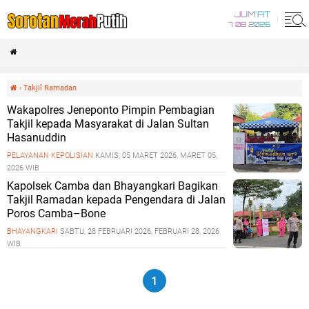
JUM'AT
7 08 2026
›
Takjil Ramadan
Wakapolres Jeneponto Pimpin Pembagian
Takjil kepada Masyarakat di Jalan Sultan
Hasanuddin
PELAYANAN KEPOLISIAN
KAMIS, 05 MARET 2026, MARET 05,
2026 WIB
Kapolsek Camba dan Bhayangkari Bagikan
Takjil Ramadan kepada Pengendara di Jalan
Poros Camba–Bone
BHAYANGKARI
SABTU, 28 FEBRUARI 2026, FEBRUARI 28, 2026
WIB
1