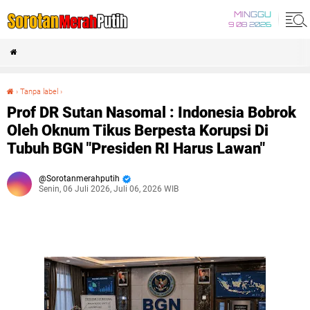
MINGGU
9 08 2026
›
Tanpa label
›
Prof DR Sutan Nasomal : Indonesia Bobrok Oleh Oknum Tikus Berpesta Korupsi Di Tubuh BGN "Presiden RI Harus Lawan"
Prof DR Sutan Nasomal : Indonesia Bobrok
Oleh Oknum Tikus Berpesta Korupsi Di
Tubuh BGN "Presiden RI Harus Lawan"
Sorotanmerahputih
Senin, 06 Juli 2026, Juli 06, 2026 WIB